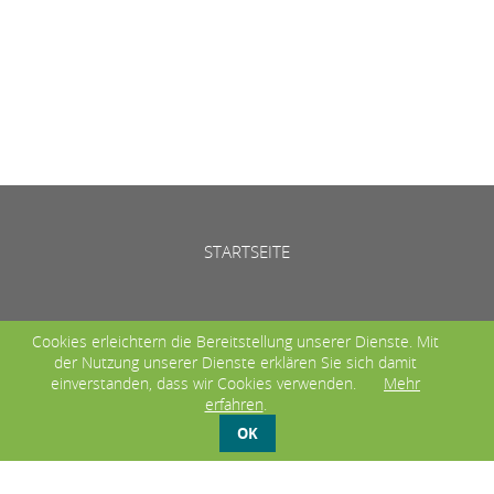
STARTSEITE
Cookies erleichtern die Bereitstellung unserer Dienste. Mit
© Zukunftsstiftung Gersfeld-Ebersburg e.V. 2026
der Nutzung unserer Dienste erklären Sie sich damit
Login
|
Impressum
|
Datenschutzerklärung
einverstanden, dass wir Cookies verwenden.
Mehr
erfahren
.
OK