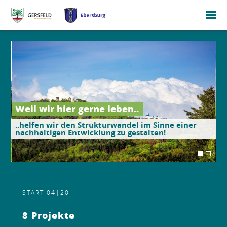
Weil wir hier gerne leben..
W
W
..helfen wir den Strukturwandel im Sinne einer
.
.
nachhaltigen Entwicklung zu gestalten!
U
n
START 04|20
8 Projekte